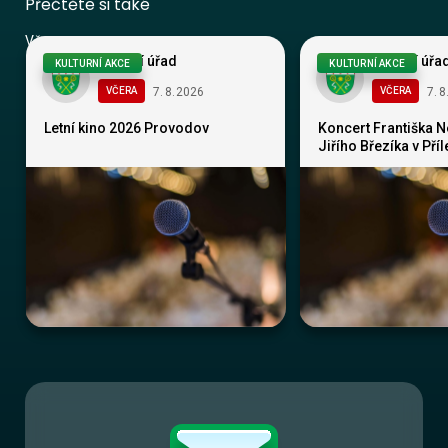
Přečtěte si také
Vše
Obecní úřad
Obecní úřa
KULTURNÍ AKCE
KULTURNÍ AKCE
7
.
8
.
2026
7
.
8
VČERA
VČERA
Letní kino 2026 Provodov
Koncert Františka 
Jiřího Březíka v Pří