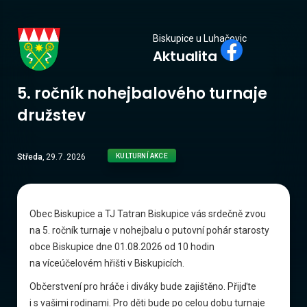
Biskupice
Biskupice u Luhačovic
Aktualita
u Luhačovic
5. ročník nohejbalového turnaje
družstev
Středa
,
29
.
7
.
2026
KULTURNÍ AKCE
Obec Biskupice a TJ Tatran Biskupice vás srdečně zvou
na 5. ročník turnaje v nohejbalu o putovní pohár starosty
obce Biskupice dne 01.08.2026 od 10 hodin
na víceúčelovém hřišti v Biskupicích.
Občerstvení pro hráče i diváky bude zajištěno. Přijďte
i s vašimi rodinami. Pro děti bude po celou dobu turnaje