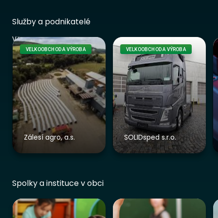
Služby a podnikatelé
Vše
VELKOOBCHOD A VÝROBA
VELKOOBCHOD A VÝROBA
Zálesí agro, a.s.
SOLIDsped s.r.o.
Spolky a instituce v obci