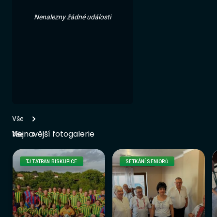
Nenalezny žádné události
Vše
Nejnovější fotogalerie
Vše
TJ TATRAN BISKUPICE
SETKÁNÍ SENIORŮ