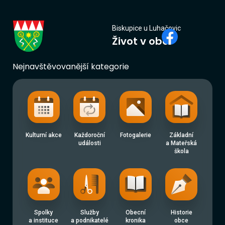
Biskupice
Biskupice u Luhačovic
Život v obci
u Luhačovic
Nejnavštěvovanější kategorie
Kulturní akce
Každoroční
Fotogalerie
Základní
události
a Mateřská
škola
Spolky
Služby
Obecní
Historie
a instituce
a podnikatelé
kronika
obce