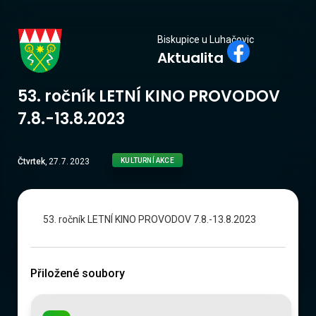
Biskupice
Biskupice u Luhačovic
Aktualita
u Luhačovic
53. ročník LETNÍ KINO PROVODOV
7.8.-13.8.2023
Čtvrtek
,
27
.
7
.
2023
KULTURNÍ AKCE
ročník LETNÍ KINO PROVODOV 7.8.-13.8.2023
Přiložené soubory