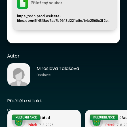
Přiložený soubor
https://cdn.prod.website-
files.com/5f43f8ac7aa7b9613d221c8e/64c2560c3f2e…
Autor
Miroslava Talašová
Úřednice
Přečtěte si také
Vše
Obecní úřad
Obecní úřa
KULTURNÍ AKCE
KULTURNÍ AKCE
Pátek
7
.
8
.
2026
Pátek
7
.
8
.
2