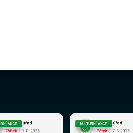
/65e583d594b5…
Obecní úřad
Obecní úřad
URNÍ AKCE
KULTURNÍ AKCE
Pátek
7
.
8
.
2026
Pátek
7
.
8
.
2026