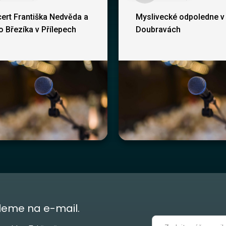
ert Františka Nedvěda a
Myslivecké odpoledne v
ho Březíka v Přílepech
Doubravách
leme na e-mail.