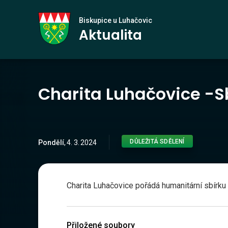
Biskupice
Biskupice u Luhačovic
Aktualita
u Luhačovic
Charita Luhačovice -Sb
DŮLEŽITÁ SDĚLENÍ
Pondělí
,
4
.
3
.
2024
Charita Luhačovice pořádá humanitární sbírku
Přiložené soubory