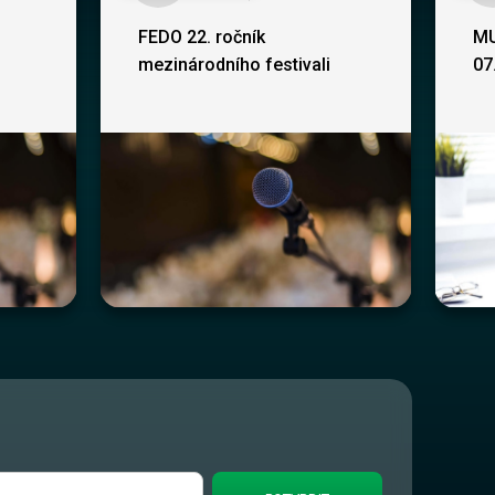
FEDO 22. ročník
MU
mezinárodního festivali
07