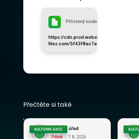
Přiložený soubor
https://cdn.prod.website-
files.com/5f43f8ac7aa7b9613d221c8e
Přečtěte si také
Vše
Obecní úřad
KULTURNÍ AKCE
KULT
Pátek
7
.
8
.
2026