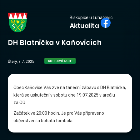
Biskupice
Biskupice u Luhačovic
Aktualita
u Luhačovic
DH Blatnička v Kaňovicích
Úterý
,
8
.
7
.
2025
KULTURNÍ AKCE
Obec Kaňovice Vás zve na taneční zábavu s DH Blatnička,
která se uskuteční v sobotu dne 19.07.2025 v areálu
za OÚ.
Začátek ve 20:00 hodin. Je pro Vás připraveno
občerstvení a bohatá tombola.