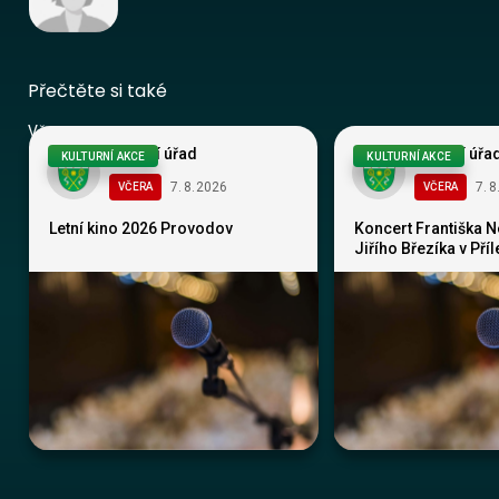
Přečtěte si také
Vše
Obecní úřad
Obecní úřa
KULTURNÍ AKCE
KULTURNÍ AKCE
7
.
8
.
2026
7
.
8
VČERA
VČERA
Letní kino 2026 Provodov
Koncert Františka 
Jiřího Březíka v Pří