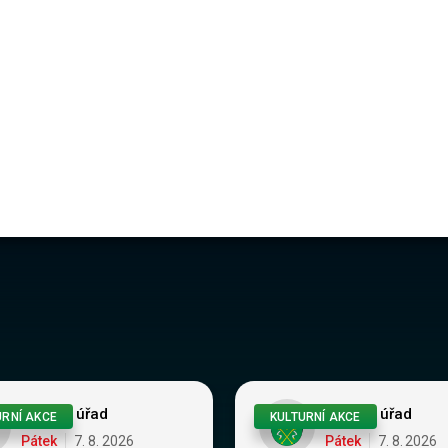
/64da1e5f213c…
Obecní úřad
Obecní úřad
URNÍ AKCE
KULTURNÍ AKCE
Pátek
7
.
8
.
2026
Pátek
7
.
8
.
2026