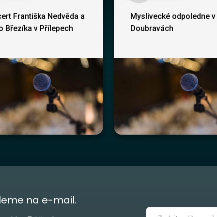
ert Františka Nedvěda a
Myslivecké odpoledne v
ho Březíka v Přílepech
Doubravách
leme na e-mail.