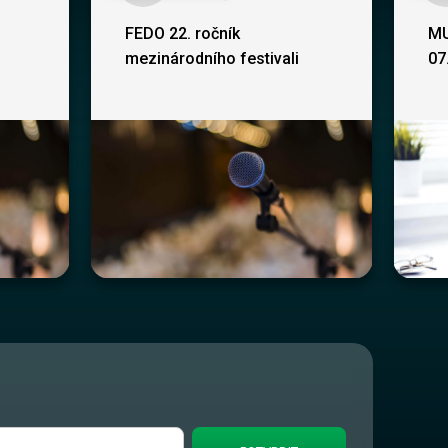
FEDO 22. ročník
MU
mezinárodního festivali
07