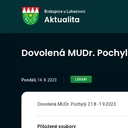
Biskupice
Biskupice u Luhačovic
Aktualita
u Luhačovic
Dovolená MUDr. Pochylý
LÉKAŘI
Pondělí
,
14
.
8
.
2023
Dovolená MUDr. Pochylý 21.8.-1.9.2023.
Přiložené soubory