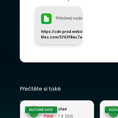
Přiložený soubor
https://cdn.prod.website-
files.com/5f43f8ac7aa7b9613d221c8e
Přečtěte si také
Vše
Obecní úřad
KULTURNÍ AKCE
KULT
Pátek
7
.
8
.
2026