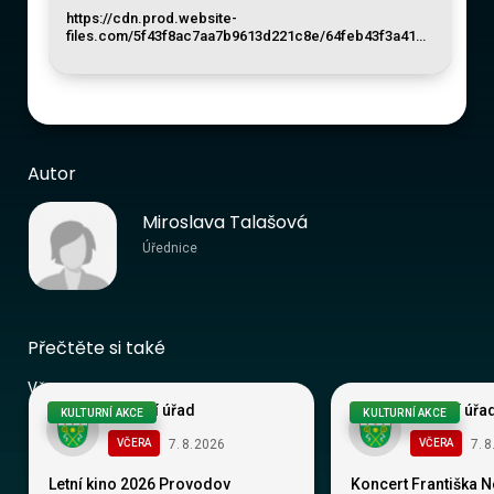
https://cdn.prod.website-
files.com/5f43f8ac7aa7b9613d221c8e/64feb43f3a41…
Autor
Miroslava Talašová
Úřednice
Přečtěte si také
Vše
Obecní úřad
Obecní úřa
KULTURNÍ AKCE
KULTURNÍ AKCE
7
.
8
.
2026
7
.
8
VČERA
VČERA
Letní kino 2026 Provodov
Koncert Františka 