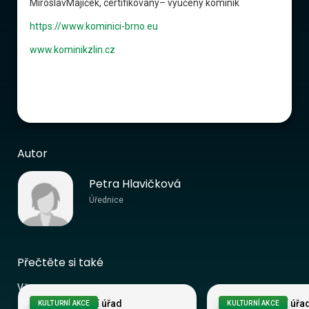
MiroslavMajíček, certifikovaný– vyučený kominík
https://www.kominici-brno.eu
www.kominikzlin.cz
Autor
Petra Hlavičková
Úřednice
Přečtěte si také
Vše
Obecní úřad
Obecní úřa
KULTURNÍ AKCE
KULTURNÍ AKCE