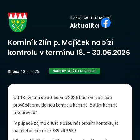
Biskupice
Biskupice u Luhačovic
Aktualita
u Luhačovic
Kominík Zlín p. Majíček nabízí
kontrolu v termínu 18. - 30.06.2026
Středa
,
13
.
5
.
2026
NABÍDKY SLUŽEB A PRODEJE
Od 18. května do 30. června 2026 bude ve vaší obci
provádět pravidelnou kontrolu komínů, čistění komínů
a kouřovodů.
V případě zájmu o tuto službu nás prosím kontaktujte
na telefonním čísle
739 239 937
.