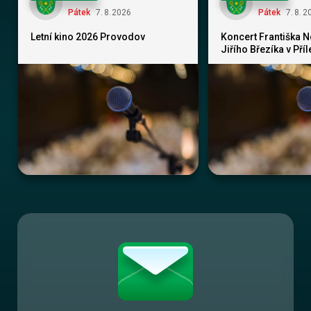
Pátek
7
.
8
.
2026
Pátek
7
.
8
.
2
Letní kino 2026 Provodov
Koncert Františka 
Jiřího Březíka v Pří