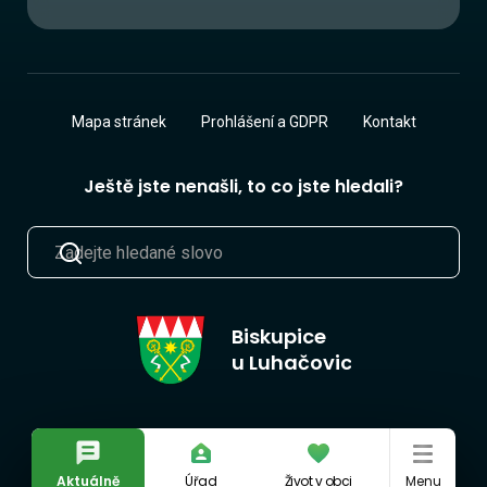
Mapa stránek
Prohlášení a GDPR
Kontakt
Ještě jste nenašli, to co jste hledali?
Biskupice
u Luhačovic
Aktuálně
Úřad
Život v obci
Menu