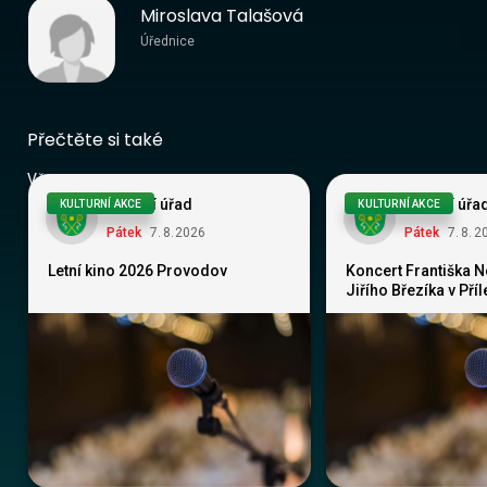
Miroslava Talašová
Úřednice
Přečtěte si také
Vše
Obecní úřad
Obecní úřa
KULTURNÍ AKCE
KULTURNÍ AKCE
Pátek
7
.
8
.
2026
Pátek
7
.
8
.
2
Letní kino 2026 Provodov
Koncert Františka 
Jiřího Březíka v Pří