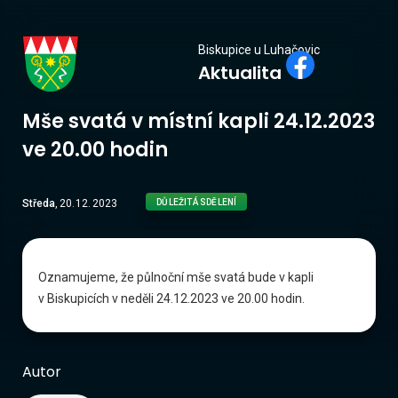
Biskupice
Biskupice u Luhačovic
Aktualita
u Luhačovic
Mše svatá v místní kapli 24.12.2023
ve 20.00 hodin
Středa
,
20
.
12
.
2023
DŮLEŽITÁ SDĚLENÍ
Oznamujeme, že půlnoční mše svatá bude v kapli
v Biskupicích v neděli 24.12.2023 ve 20.00 hodin.
Autor