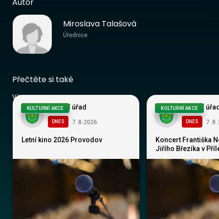
Autor
Miroslava Talašová
Úřednice
Přečtěte si také
Vše
Obecní úřad
Obecní úřa
KULTURNÍ AKCE
KULTURNÍ AKCE
7
.
8
.
2026
7
.
8
.
DNES
DNES
Letní kino 2026 Provodov
Koncert Františka 
Jiřího Březíka v Pří