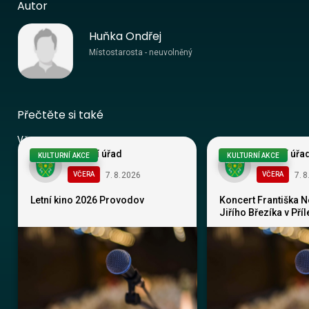
Autor
Huňka Ondřej
Místostarosta - neuvolněný
Přečtěte si také
Vše
Obecní úřad
Obecní úřa
KULTURNÍ AKCE
KULTURNÍ AKCE
7
.
8
.
2026
7
.
8
VČERA
VČERA
Letní kino 2026 Provodov
Koncert Františka 
Jiřího Březíka v Pří