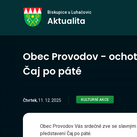
Biskupice
Biskupice u Luhačovic
Aktualita
u Luhačovic
Obec Provodov - ochot
Čaj po páté
KULTURNÍ AKCE
Čtvrtek
,
11
.
12
.
2025
Obec Provodov Vás srdečně zve se slavným 
představení Čaj po páté.