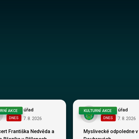
Obecní úřad
Obecní úřad
URNÍ AKCE
KULTURNÍ AKCE
DNES
DNES
7
.
8
.
2026
7
.
8
.
2026
ert Františka Nedvěda a
Myslivecké odpoledne v