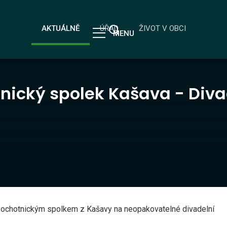
AKTUÁLNĚ
ÚŘAD
ŽIVOT V OBCI
MENU
nický spolek Kašava - Diva
ochotnickým spolkem z Kašavy na neopakovatelné divadelní