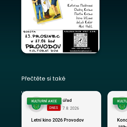
Přečtěte si také
Vše
Obecní úřad
KULTURNÍ AKCE
KULT
DNES
7
.
8
.
2026
Letní kino 2026 Provodov
Konc