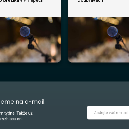
ho Březíka v Přílepech
Doubravách
leme na e-mail.
n týdne. Takže už
 rozhlasu ani