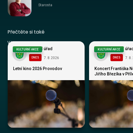
Starosta
Přečtěte si také
Vše
Obecní úřad
Obecní úřa
KULTURNÍ AKCE
KULTURNÍ AKCE
7
.
8
.
2026
7
.
8
.
DNES
DNES
Letní kino 2026 Provodov
Koncert Františka 
Jiřího Březíka v Pří