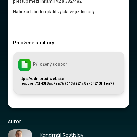
přestup mezi linkami192 a 382/482.
Na linkách budou platit výlukové jízdní řády.
Přiložené soubory
Přiložený soubor
https://cdn.prod.website-
files.com/5f43f8ac7aa7b9613d221c8e/64213fffea79…
Autor
Kandrnál Rostislav