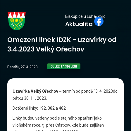
Biskupice
Biskupice u Luhačovic
Aktualita
u Luhačovic
Omezení linek IDZK - uzavírky od
3.4.2023 Velký Ořechov
Pondělí
,
27
.
3
.
2023
DŮLEŽITÁ SDĚLENÍ
Uzavírka Velký Ořechov –
termín od pondělí 3. 4. 2023do
pátku 30. 11. 2023.
Dotčené linky: 192, 382 a 482
Linky budou vedeny podle stejného opatření jako
v loňském roce, tj. přes Částkov, kde bude zajištěn