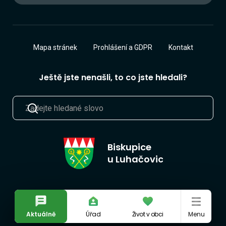
Mapa stránek
Prohlášení a GDPR
Kontakt
Ještě jste nenašli, to co jste hledali?
Biskupice
u Luhačovic
Aktuálně
Úřad
Život v obci
Menu