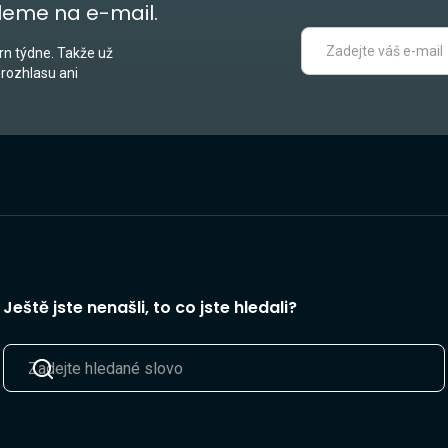
leme na e-mail.
n týdne. Takže už
 rozhlasu ani
Ještě jste nenašli, to co jste hledali?