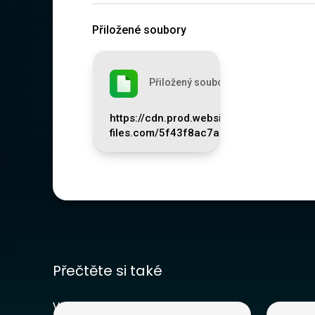
Přiložené soubory
Přiložený soubor
https://cdn.prod.website-
files.com/5f43f8ac7aa7b9613d221c8e
Přečtěte si také
Vše