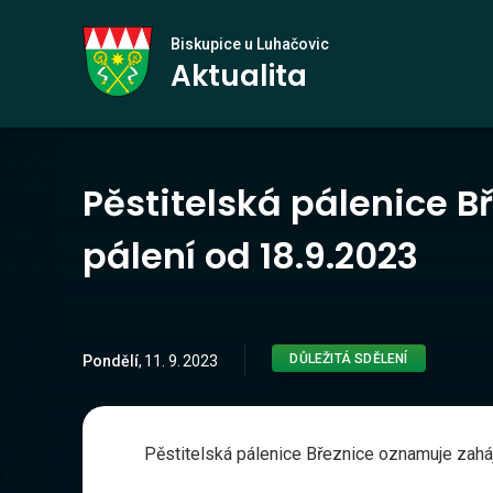
Biskupice
Biskupice u Luhačovic
Aktualita
u Luhačovic
Pěstitelská pálenice B
pálení od 18.9.2023
DŮLEŽITÁ SDĚLENÍ
Pondělí
,
11
.
9
.
2023
Pěstitelská pálenice Březnice oznamuje zaháj