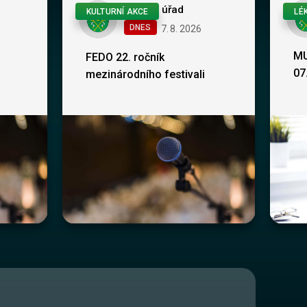
Obecní úřad
KULTURNÍ AKCE
LÉ
DNES
7
.
8
.
2026
MU
FEDO 22. ročník
07
mezinárodního festivali