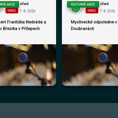
Obecní úřad
Obecní úřad
URNÍ AKCE
KULTURNÍ AKCE
DNES
DNES
7
.
8
.
2026
7
.
8
.
2026
ert Františka Nedvěda a
Myslivecké odpoledne v
ho Březíka v Přílepech
Doubravách