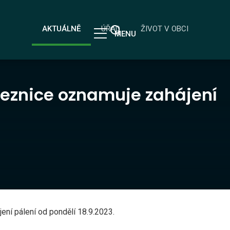
AKTUÁLNĚ
ÚŘAD
ŽIVOT V OBCI
MENU
řeznice oznamuje zahájení
ení pálení od pondělí 18.9.2023.