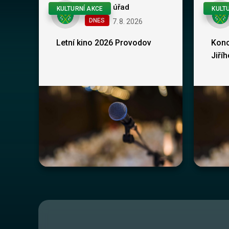
Obecní úřad
KULTURNÍ AKCE
KULT
DNES
7
.
8
.
2026
Letní kino 2026 Provodov
Konc
Jiří