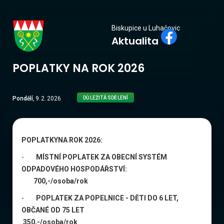
Biskupice
Biskupice u Luhačovic
Aktualita
u Luhačovic
POPLATKY NA ROK 2026
Pondělí
,
9
.
2
.
2026
DŮLEŽITÁ SDĚLENÍ
POPLATKYNA ROK 2026:
-
MÍSTNÍ POPLATEK ZA OBECNÍ SYSTÉM
ODPADOVÉHO HOSPODÁŘSTVÍ:
700,-/osoba/rok
-
POPLATEK ZA POPELNICE - DĚTI DO 6 LET,
OBČANÉ OD 75 LET
350,-/osoba/rok