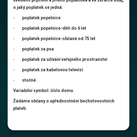
uvedeno příjmení a jméno poplatníka a ve zkratce údaj,
o jaký poplatek se jedná:
-
poplatek popelnice
-
poplatek popelnice-děti do 6 let
-
poplatek popelnice-občané od 75 let
-
poplatek za psa
-
poplatek za užívání veřejného prostranství
-
poplatek za kabelovou televizi
-
stočné.
Variabilní symbol: číslo domu.
Žádáme občany o upřednostnění bezhotovostních
plateb.