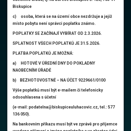
Biskupice
c) osoba, která se na území obce nezdržuje a jejíž
místo pobytu není správci poplatku známo.
POPLATKY SE ZAČÍNAJÍ VYBÍRAT OD 2.3.2026.
SPLATNOST VŠECH POPLATKŮ JE 31.5.2026.
PLATBA POPLATKŮ JE MOŽNÁ:
a) HOTOVĚ V ÚŘEDNÍ DNY DO POKLADNY
NAOBECNÍM ÚŘADĚ
b) BEZHOTOVOSTNĚ – NA ÚČET 9229661/0100
Výše poplatků musí být e-mailem či telefonicky
odsouhlasena s účetní
(e-mail: podatelna@biskupiceuluhacovic.cz, tel.: 577
136 050).
Na bankovním příkazu musí být ve zprávě pro příjemce