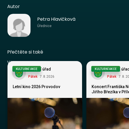
Autor
Petra Hlavičková
Úřednice
Přečtěte si také
Vše
Obecní úřad
Obecní úřa
KULTURNÍ AKCE
KULTURNÍ AKCE
Pátek
7
.
8
.
2026
Pátek
7
.
8
.
2
Letní kino 2026 Provodov
Koncert Františka 
Jiřího Březíka v Pří