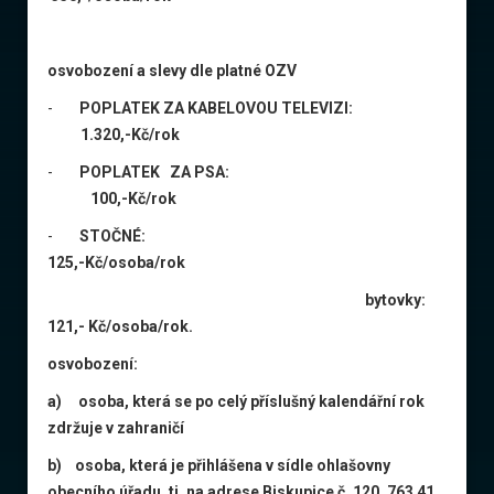
osvobození a slevy dle platné OZV
-
POPLATEK ZA KABELOVOU TELEVIZI:
1.320,-Kč/rok
-
POPLATEK ZA PSA:
100,-Kč/rok
-
STOČNÉ:
125,-Kč/osoba/rok
bytovky:
121,- Kč/osoba/rok.
osvobození:
a) osoba, která se po celý příslušný kalendářní rok
zdržuje v zahraničí
b) osoba, která je přihlášena v sídle ohlašovny
obecního úřadu, tj. na adrese Biskupice č. 120, 763 41