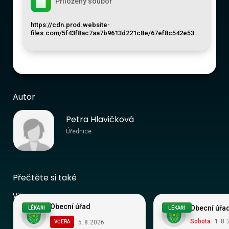
Přiložený soubor
https://cdn.prod.website-
files.com/5f43f8ac7aa7b9613d221c8e/67ef8c542e53…
Autor
Petra Hlavičková
Úřednice
Přečtěte si také
Vše
Obecní úřad
Obecní úřa
LÉKAŘI
LÉKAŘI
Sobota
1
.
8
.
5
.
8
.
2026
VČERA