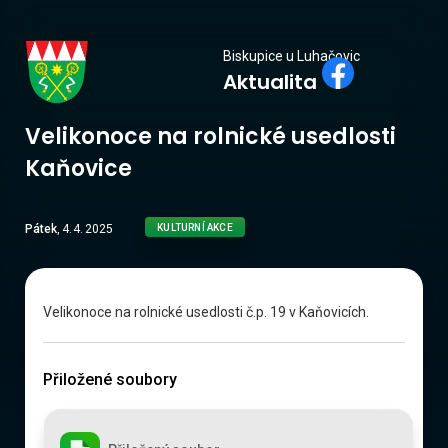
Biskupice
Biskupice u Luhačovic
Aktualita
u Luhačovic
Velikonoce na rolnické usedlosti
Kaňovice
Pátek
,
4
.
4
.
2025
KULTURNÍ AKCE
Velikonoce na rolnické usedlosti č.p. 19 v Kaňovicích.
Přiložené soubory