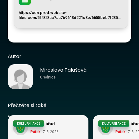
https://cdn.prod.website-
files.com/5f43f8ac7aa7b9613d221c8e/6655beb7f235…
Autor
Miroslava Talašová
Úřednice
Přečtěte si také
Vše
Obecní úřad
Obecní úřa
KULTURNÍ AKCE
KULTURNÍ AKCE
Pátek
7
.
8
.
2026
Pátek
7
.
8
.
2