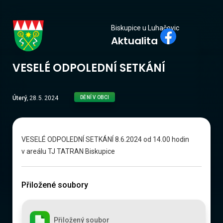
Biskupice
Biskupice u Luhačovic
Aktualita
u Luhačovic
VESELÉ ODPOLEDNÍ SETKÁNÍ
Úterý
,
28
.
5
.
2024
DĚNÍ V OBCI
VESELÉ ODPOLEDNÍ SETKÁNÍ 8.6.2024 od 14.00 hodin
v areálu TJ TATRAN Biskupice
Přiložené soubory
Přiložený soubor