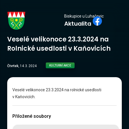
Biskupice
Biskupice u Luhačovic
Aktualita
u Luhačovic
Veselé velikonoce 23.3.2024 na
Rolnické usedlosti v Kaňovicích
Čtvrtek
,
14
.
3
.
2024
KULTURNÍ AKCE
Veselé velikonoce 23.3.2024 na rolnické usedlosti
v Kaňovicích.
Přiložené soubory