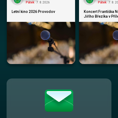
Pátek
7
.
8
.
2026
Pátek
7
.
8
.
2
Letní kino 2026 Provodov
Koncert Františka 
Jiřího Březíka v Pří