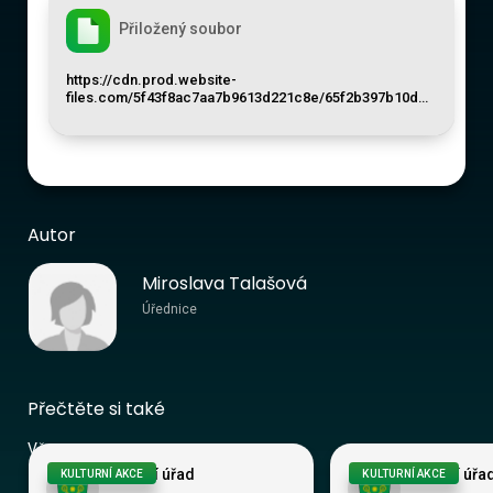
Přiložený soubor
https://cdn.prod.website-
files.com/5f43f8ac7aa7b9613d221c8e/65f2b397b10d…
Autor
Miroslava Talašová
Úřednice
Přečtěte si také
Vše
Obecní úřad
Obecní úřa
KULTURNÍ AKCE
KULTURNÍ AKCE