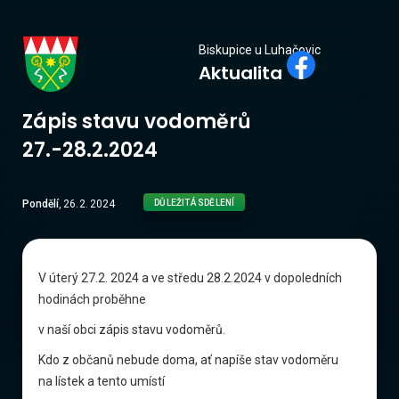
Biskupice
Biskupice u Luhačovic
Aktualita
u Luhačovic
Zápis stavu vodoměrů
27.-28.2.2024
Pondělí
,
26
.
2
.
2024
DŮLEŽITÁ SDĚLENÍ
V úterý 27.2. 2024 a ve středu 28.2.2024 v dopoledních
hodinách proběhne
v naší obci zápis stavu vodoměrů.
Kdo z občanů nebude doma, ať napíše stav vodoměru
na lístek a tento umístí