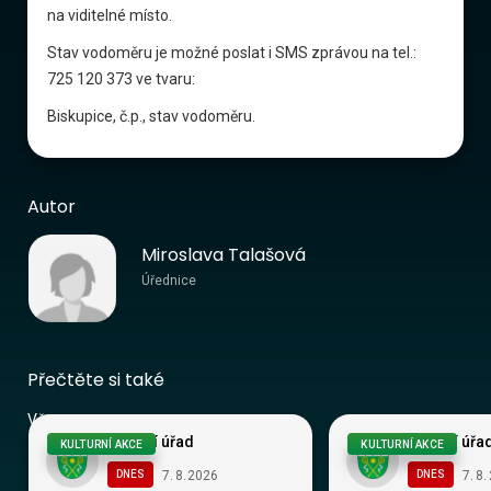
na viditelné místo.
Stav vodoměru je možné poslat i SMS zprávou na tel.:
725 120 373 ve tvaru:
Biskupice, č.p., stav vodoměru.
Autor
Miroslava Talašová
Úřednice
Přečtěte si také
Vše
Obecní úřad
Obecní úřa
KULTURNÍ AKCE
KULTURNÍ AKCE
7
.
8
.
2026
7
.
8
.
DNES
DNES