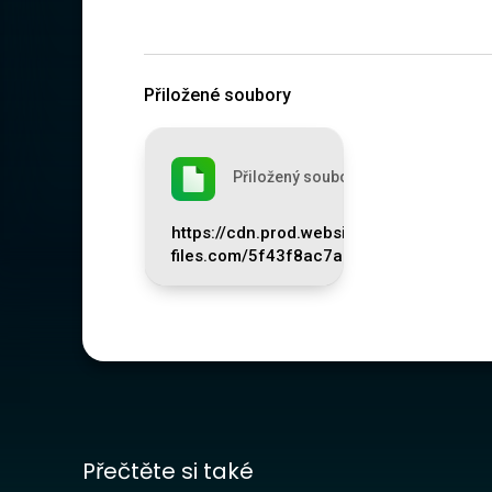
Přiložené soubory
Přiložený soubor
https://cdn.prod.website-
files.com/5f43f8ac7aa7b9613d221c8e
Přečtěte si také