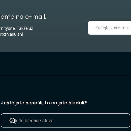
leme na e-mail.
n týdne. Takže už
 rozhlasu ani
Ještě jste nenašli, to co jste hledali?