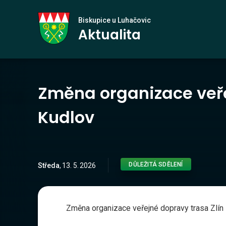
Biskupice
Biskupice u Luhačovic
Aktualita
u Luhačovic
Změna organizace veře
Kudlov
DŮLEŽITÁ SDĚLENÍ
Středa
,
13
.
5
.
2026
Změna organizace veřejné dopravy trasa Zlín 