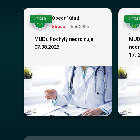
Vše
Obecní úřad
LÉKAŘI
LÉKA
Středa
5
.
8
.
2026
MUDr. Pochylý neordinuje
MUDr
07.08.2026
neor
17.-