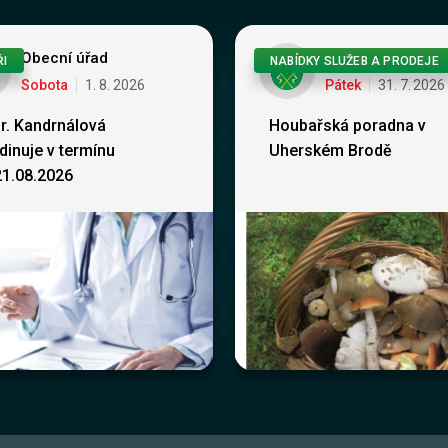
Obecní úřad
Obecní úřad
ŘI
NABÍDKY SLUŽEB A PRODEJE
Sobota
1
.
8
.
2026
Pátek
31
.
7
.
2026
. Kandrnálová
Houbařská poradna v
dinuje v termínu
Uherském Brodě
21.08.2026