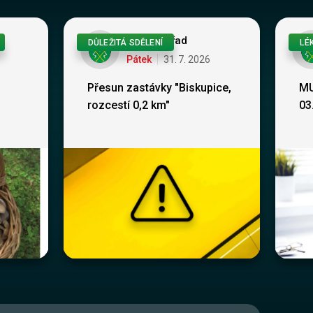
Obecní úřad
DŮLEŽITÁ SDĚLENÍ
LÉ
Pátek
31
.
7
.
2026
Přesun zastávky "Biskupice,
MU
rozcestí 0,2 km"
03