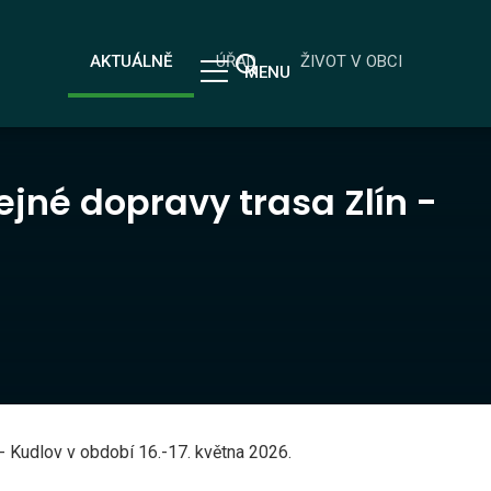
AKTUÁLNĚ
ÚŘAD
ŽIVOT V OBCI
MENU
jné dopravy trasa Zlín -
- Kudlov v období 16.-17. května 2026.