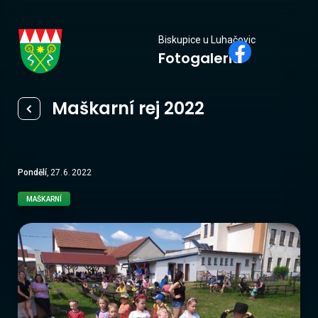
Biskupice
Biskupice u Luhačovic
Fotogalerie
u Luhačovic
Maškarní rej 2022
Pondělí
,
27
.
6
.
2022
MAŠKARNÍ