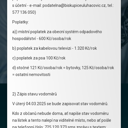
s účetní - e-mail: podatelna@biskupiceuluhacovic.cz, tel.:
577 136 050)
Poplatky:
a)) místní poplatek za obecní systém odpadového
hospodářství - 600 Kč/osoba/rok
b) poplatek za kabelovou televizi - 1.320 Kč/rok
c) poplatek za psa 100 Kč/rok
d) stočné 121 Kč/osoba/rok = bytovky, 125 Kč/osoba/rok
= ostatní nemovitosti
2) Zápis stavu vodoměrů
V úterý 04.03.2025 se bude zapisovat stav vodoměrů.
Kdo z občanů nebude doma, ať napíše stav vodoměru
na lístek a tento nalepí na viditelné místo, nebo ať pošle
na telefonní číslo: 725 120 373 sms zprávu s textem: