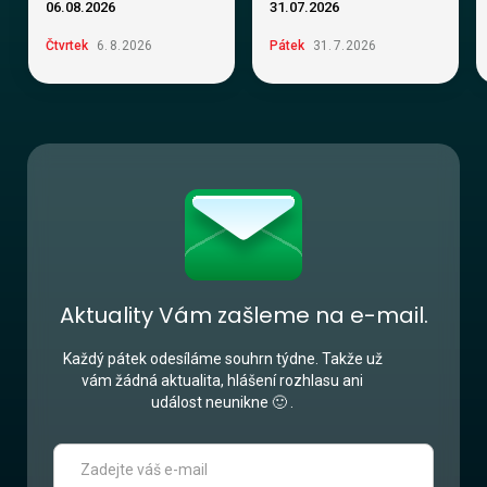
06.08.2026
31.07.2026
Čtvrtek
6
.
8
.
2026
Pátek
31
.
7
.
2026
Aktuality Vám zašleme na e-mail.
Každý pátek odesíláme souhrn týdne. Takže už
vám žádná aktualita, hlášení rozhlasu ani
událost neunikne 🙂 .