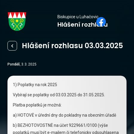
Biskupice
Biskupice u Luhačovic
Hlášení rozhlasu
u Luhačovic
Hlášení rozhlasu 03.03.2025
Pondělí
,
3
.
3
.
2025
1) Poplatky na rok 2025
Vybírají se poplatky od 03.03.2025 do 31.05.2025.
Platba poplatků je možná:
a) HOTOVĚ v úřední dny do pokladny na obecním úřadě
b) BEZHOTOVOSTNĚ na účet 9229661/0100 (výše
poplatků musí být e-mailem či telefonicky odsouhlasena