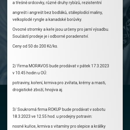
a třešně srdcovky, různé druhy rybízů, rezistentní
angrešt i angrešt bez bodláků, stáleplodící maliny,
velkoplodé ryngle a kanadské borůvky.
Ovocné stromky a keře jsou určeny pro jarní výsadbu.
Součástí prodeje je i odborné poradenství.
Ceny od 50 do 200 Kč/ks.
2/ Firma MORAVOS bude prodávat v pátek 17.3.2023
v 10.45 hodin u OÚ:
potraviny, koření, krmiva pro zvířata, krémy a masti,
drogistické zboží, hnojiva aj.
3/ Soukromá firma ROKUP bude prodávat v sobotu
18.3.2023 ve 12.55 hod. u prodejny potravin:
nosné kuřice, krmiva s vitamíny pro slepice a králíky