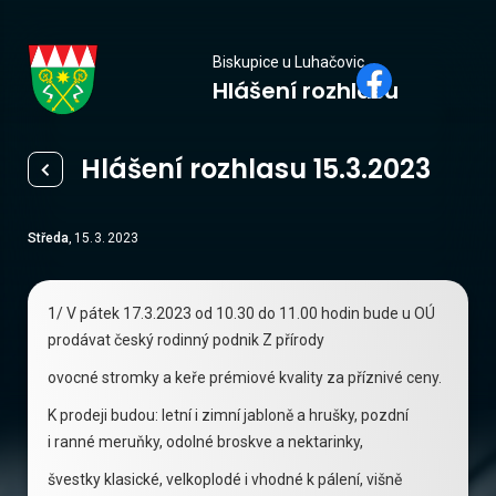
Biskupice
Biskupice u Luhačovic
Hlášení rozhlasu
u Luhačovic
Hlášení rozhlasu 15.3.2023
Středa
,
15
.
3
.
2023
1/ V pátek 17.3.2023 od 10.30 do 11.00 hodin bude u OÚ
prodávat český rodinný podnik Z přírody
ovocné stromky a keře prémiové kvality za příznivé ceny.
K prodeji budou: letní i zimní jabloně a hrušky, pozdní
i ranné meruňky, odolné broskve a nektarinky,
švestky klasické, velkoplodé i vhodné k pálení, višně