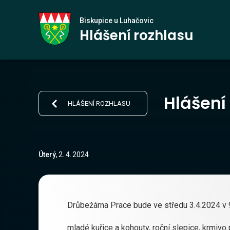
Biskupice
Biskupice u Luhačovic
Hlášení rozhlasu
u Luhačovic
Hlášení
HLÁŠENÍ ROZHLASU
Úterý
,
2
.
4
.
2024
Drůbežárna Prace bude ve středu 3.4.2024 v 9
mladé kuřice a kohouty, roční slepice, krmivo 