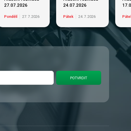
27.07.2026
24.07.2026
17.
Pondělí
27
.
7
.
2026
Pátek
24
.
7
.
2026
Páte