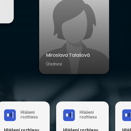
Miroslava Talašová
Úřednice
Hlášení
Hlášení
rozhlasu
rozhlasu
Hlášení rozhlasu
Hlášení rozhlasu
Hlá