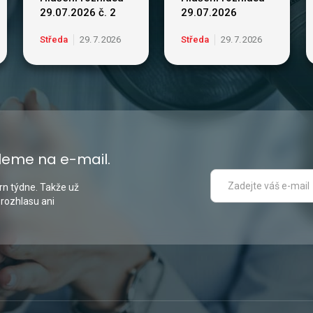
29.07.2026 č. 2
29.07.2026
Středa
29
.
7
.
2026
Středa
29
.
7
.
2026
leme na e-mail.
n týdne. Takže už
 rozhlasu ani