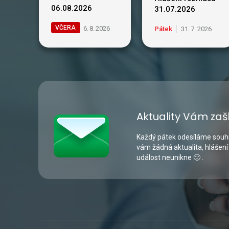
06.08.2026
31.07.2026
VČERA
6
.
8
.
2026
Pátek
31
.
7
.
2026
Aktuality Vám zaš
Každý pátek odesíláme souhr
vám žádná aktualita, hlášení
událost neunikne 🙂 .