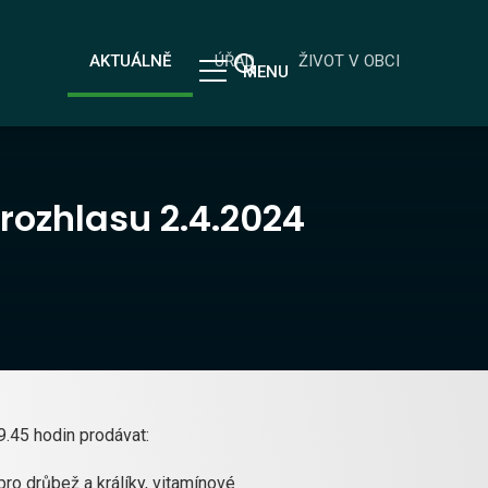
AKTUÁLNĚ
ÚŘAD
ŽIVOT V OBCI
MENU
 rozhlasu 2.4.2024
.45 hodin prodávat:
pro drůbež a králíky, vitamínové