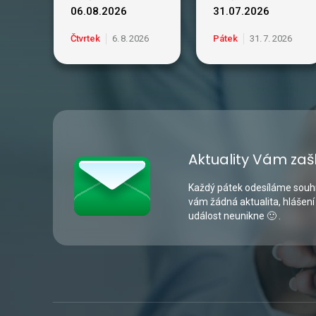
06.08.2026
31.07.2026
Čtvrtek
6
.
8
.
2026
Pátek
31
.
7
.
2026
Aktuality Vám zaš
Každý pátek odesíláme souhr
vám žádná aktualita, hlášení
událost neunikne 🙂 .