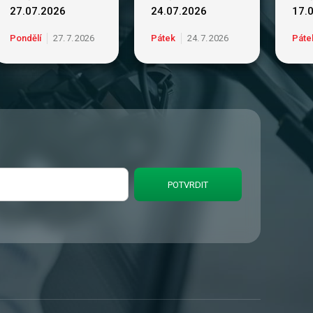
27.07.2026
24.07.2026
17.
Pondělí
27
.
7
.
2026
Pátek
24
.
7
.
2026
Páte