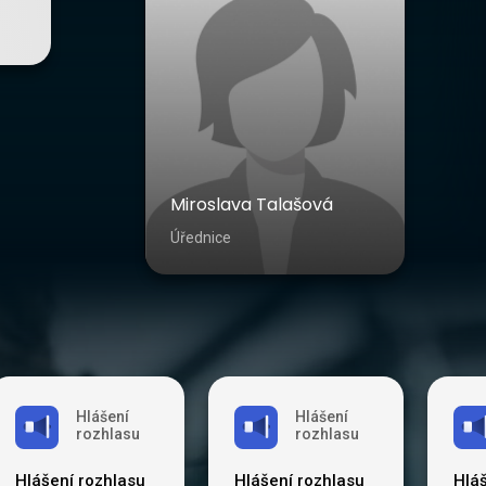
Miroslava Talašová
Úřednice
Hlášení
Hlášení
rozhlasu
rozhlasu
Hlášení rozhlasu
Hlášení rozhlasu
Hlá