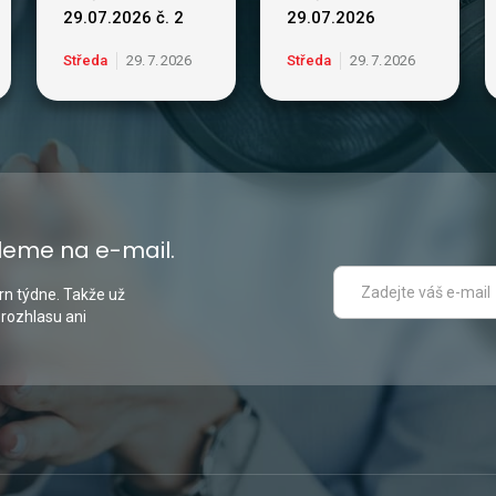
29.07.2026 č. 2
29.07.2026
Středa
29
.
7
.
2026
Středa
29
.
7
.
2026
leme na e-mail.
n týdne. Takže už
 rozhlasu ani