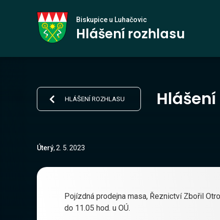
Biskupice
Biskupice u Luhačovic
Hlášení rozhlasu
u Luhačovic
Hlášení
HLÁŠENÍ ROZHLASU
Úterý
,
2
.
5
.
2023
Pojízdná prodejna masa, Řeznictví Zbořil Otr
do 11.05 hod. u OÚ.