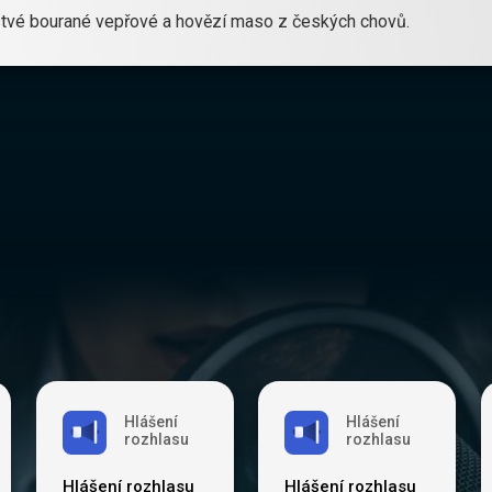
rstvé bourané vepřové a hovězí maso z českých chovů.
Hlášení
Hlášení
rozhlasu
rozhlasu
Hlášení rozhlasu
Hlášení rozhlasu