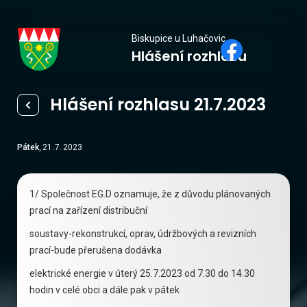
Biskupice
Biskupice u Luhačovic
Hlášení rozhlasu
u Luhačovic
Hlášení rozhlasu 21.7.2023
Pátek
,
21
.
7
.
2023
1/ Společnost EG.D oznamuje, že z důvodu plánovaných
prací na zařízení distribuční
soustavy-rekonstrukcí, oprav, údržbových a revizních
prací-bude přerušena dodávka
elektrické energie v úterý 25.7.2023 od 7.30 do 14.30
hodin v celé obci a dále pak v pátek