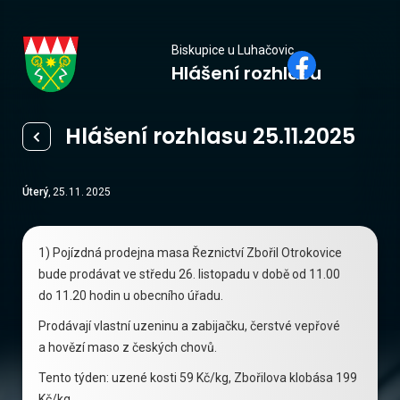
Biskupice
Biskupice u Luhačovic
Hlášení rozhlasu
u Luhačovic
Hlášení rozhlasu 25.11.2025
Úterý
,
25
.
11
.
2025
1) Pojízdná prodejna masa Řeznictví Zbořil Otrokovice
bude prodávat ve středu 26. listopadu v době od 11.00
do 11.20 hodin u obecního úřadu.
Prodávají vlastní uzeninu a zabijačku, čerstvé vepřové
a hovězí maso z českých chovů.
Tento týden: uzené kosti 59 Kč/kg, Zbořilova klobása 199
Kč/kg.