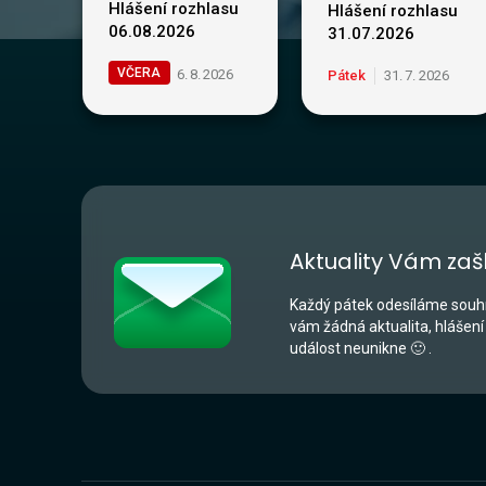
Hlášení rozhlasu
Hlášení rozhlasu
06.08.2026
31.07.2026
VČERA
6
.
8
.
2026
Pátek
31
.
7
.
2026
Aktuality Vám zaš
Každý pátek odesíláme souhr
vám žádná aktualita, hlášení
událost neunikne 🙂 .