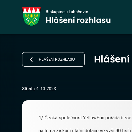
Biskupice
Biskupice u Luhačovic
Hlášení rozhlasu
u Luhačovic
Hlášení
HLÁŠENÍ ROZHLASU
Středa
,
4
.
10
.
2023
1/ Česká společnost YellowSun pořádá besed
na téma získání státní dotace ve výši 90 tisí