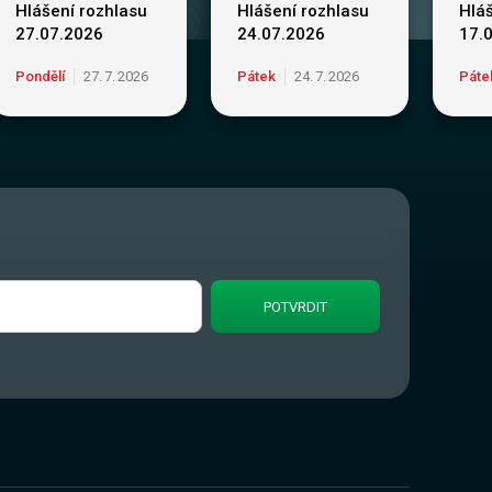
Hlášení rozhlasu
Hlášení rozhlasu
Hlá
27.07.2026
24.07.2026
17.
Pondělí
27
.
7
.
2026
Pátek
24
.
7
.
2026
Páte