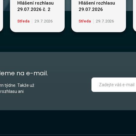
Hlášení rozhlasu
Hlášení rozhlasu
29.07.2026 č. 2
29.07.2026
Středa
29
.
7
.
2026
Středa
29
.
7
.
2026
leme na e-mail.
n týdne. Takže už
 rozhlasu ani