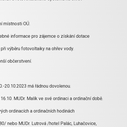
í místnosti OÚ.
ebné informace pro zájemce o získání dotace
 při výběru fotovoltaiky na ohřev vody.
nší občerstvení.
0.-20.10.2023 má řádnou dovolenou.
a 16.10. MUDr. Malík ve své ordinaci a ordinační době.
ých ordinacích a ordinačních hodinách
580/ nebo MUDr. Lutrová /hotel Palác, Luhačovice,