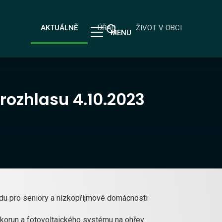
AKTUÁLNĚ
ÚŘAD
ŽIVOT V OBCI
MENU
 rozhlasu 4.10.2023
u pro seniory a nízkopříjmové domácnosti
c korun a fotovoltaického systému na ohřev