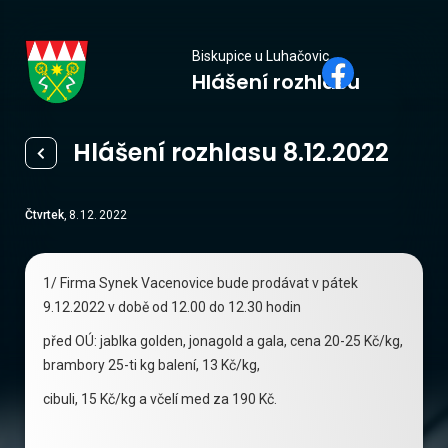
Biskupice
Biskupice u Luhačovic
Hlášení rozhlasu
u Luhačovic
Hlášení rozhlasu 8.12.2022
Čtvrtek
,
8
.
12
.
2022
1/ Firma Synek Vacenovice bude prodávat v pátek
9.12.2022 v době od 12.00 do 12.30 hodin
před OÚ: jablka golden, jonagold a gala, cena 20-25 Kč/kg,
brambory 25-ti kg balení, 13 Kč/kg,
cibuli, 15 Kč/kg a včelí med za 190 Kč.