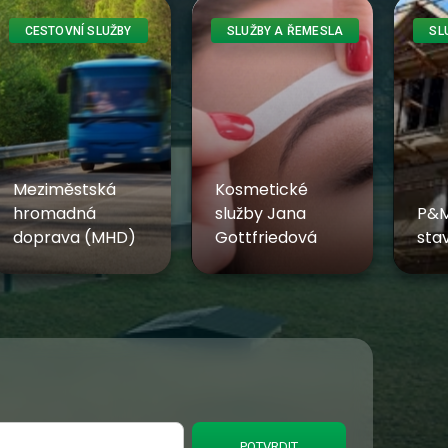
CESTOVNÍ SLUŽBY
SLUŽBY A ŘEMESLA
SL
Meziměstská
Kosmetické
hromadná
služby Jana
P&M
doprava (MHD)
Gottfriedová
sta