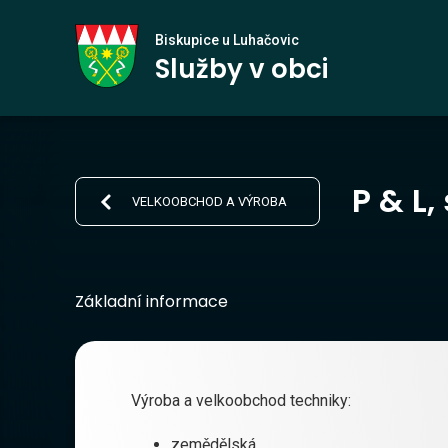
Biskupice
Biskupice u Luhačovic
Služby v obci
u Luhačovic
P & L, 
VELKOOBCHOD A VÝROBA
Základní informace
Výroba a velkoobchod techniky:
zemědělská