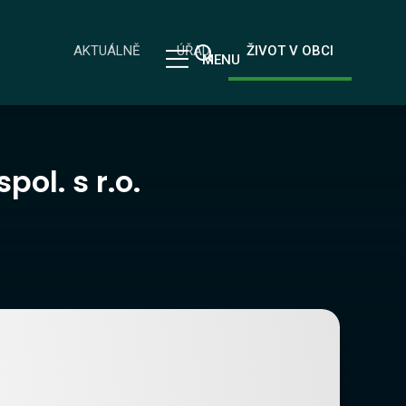
AKTUÁLNĚ
ÚŘAD
ŽIVOT V OBCI
MENU
spol. s r.o.