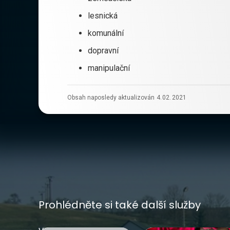
lesnická
komunální
dopravní
manipulační
Obsah naposledy aktualizován
4
.
02
.
2021
Prohlédněte si také další služby