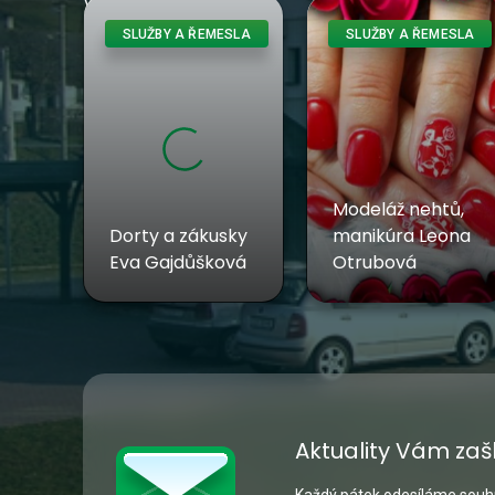
Vše
SLUŽBY A ŘEMESLA
SLUŽBY A ŘEMESLA
Modeláž nehtů,
Dorty a zákusky
manikúra Leona
Eva Gajdůšková
Otrubová
Aktuality Vám zaš