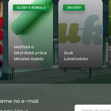
SLUŽBY A ŘEMESLA
OBCHODY
Malířské a
lakýrnické práce
Scuk
Miroslav Kužela
Luhačovicko
leme na e-mail.