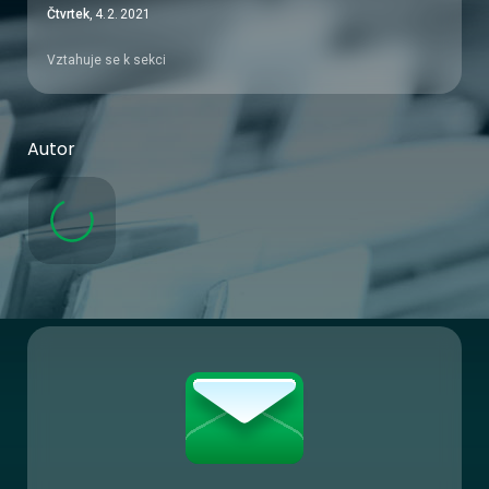
Čtvrtek
,
4
.
2
.
2021
Vztahuje se k sekci
Autor