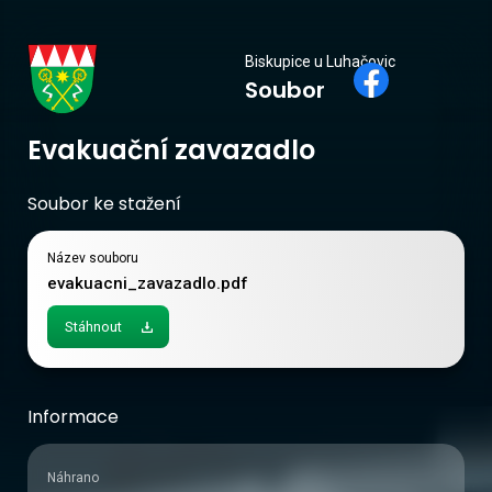
Biskupice
Biskupice u Luhačovic
Soubor
u Luhačovic
Evakuační zavazadlo
Soubor ke stažení
Název souboru
evakuacni_zavazadlo.pdf
Stáhnout
Informace
Náhrano