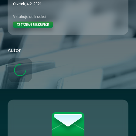
Čtvrtek
,
4
.
2
.
2021
Vztahuje se k sekci
TJ TATRAN BISKUPICE
Autor