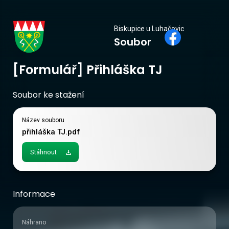
Biskupice
Biskupice u Luhačovic
Soubor
u Luhačovic
[Formulář] Přihláška TJ
Soubor ke stažení
Název souboru
přihláška TJ.pdf
Stáhnout
Informace
Náhrano