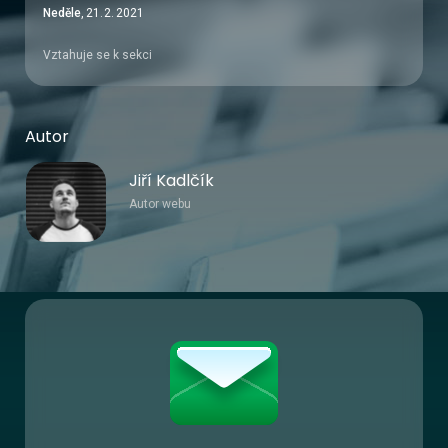
Neděle
,
21
.
2
.
2021
Vztahuje se k sekci
Autor
Jiří Kadlčík
Autor webu