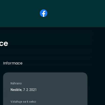
ice
Informace
Náhrano
Neděle
,
7
.
2
.
2021
Vztahuje se k sekci