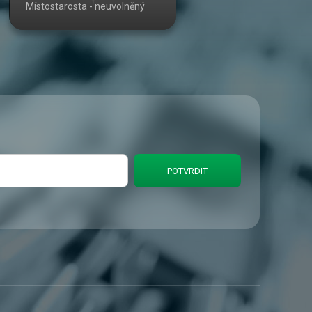
Místostarosta - neuvolněný