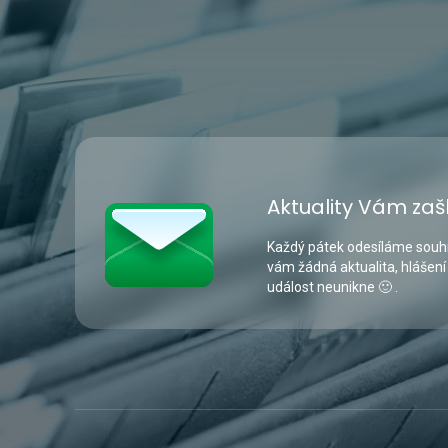
Aktuality Vám zaš
Každý pátek odesíláme souhr
vám žádná aktualita, hlášení
událost neunikne 🙂 .