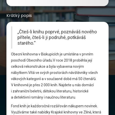
Krátký popis
„Čteš-li knihu poprvé, poznáváš nového
přítele, čteš-li ji podruhé, potkáváš
starého.“
Obecní knihovna v Biskupicích je umístěna v prvním
poschodí Obecního úřadu.V roce 2018 proběhla její
celková rekonstrukce a byla vybavena novým
nábytkem.Vítá ve svých prostorách návštěvníky všech
věkových kategorií a v současné době má 50 čtenářů.
V knihovně je přes 2 000 knih. Najdete u nás domácí
i zahraniční beletrii, dětskou literaturu, historické
a detektivní romány i naučnou literaturu.
Fond knih je každoročně rozšiřován nákupem novinek.
Využíváme také nabídky Krajské knihovny ve Zlíně, která