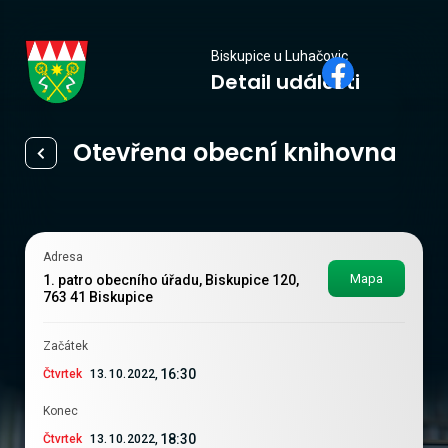
Biskupice
Biskupice u Luhačovic
Detail události
u Luhačovic
Otevřena obecní knihovna
Adresa
Mapa
1. patro obecního úřadu, Biskupice 120,
763 41 Biskupice
Začátek
16:30
Čtvrtek
13
.
10
.
2022
,
Konec
18:30
Čtvrtek
13
.
10
.
2022
,