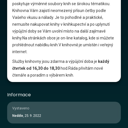
poskytuje výměnné soubory knih se širokou tématikou.
Knihovna Vám zajistí neomezený přísun četby podle
Vašeho vkusu a nálady. Je to pohodlné a praktické,
nemusíte nakupovat knihy v knihkupectví a po uplynutí
výpůjční doby se Vám uvolní místo na další zajímavé
knihy.Na stránkách obce je on-line katalog, kde si můžete
prohlédnout nabídku knih.V knihovně je umístěn i veřejný
internet.
Služby knihovny jsou zdarma a výpůjční doba je
každý
čtvrtek od 16,30 do 18,30
hod.Ráda přivítám nové
čtenáře a poradím s výběrem knih.
Informace
Vystaveno
Neděle
,
25
.
9
.
2022