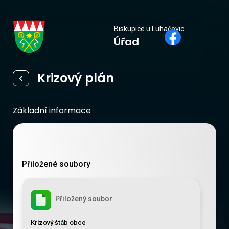
Biskupice
Biskupice u Luhačovic
Úřad
u Luhačovic
Krizový plán
Základní informace
Přiložené soubory
Přiložený soubor
Krizový štáb obce