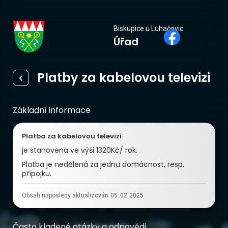
Biskupice
Biskupice u Luhačovic
Úřad
u Luhačovic
Platby za kabelovou televizi
Základní informace
Platba za kabelovou televizi
je stanovena ve výši 1320Kč/ rok.
Platba je nedělená za jednu domácnost, resp.
přípojku.
Obsah naposledy aktualizován
05
.
02
.
2025
Často kladené otázky a odpovědi