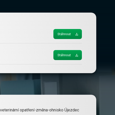
Stáhnout
Stáhnout
 veterinární opatření-změna-ohnisko Újezdec