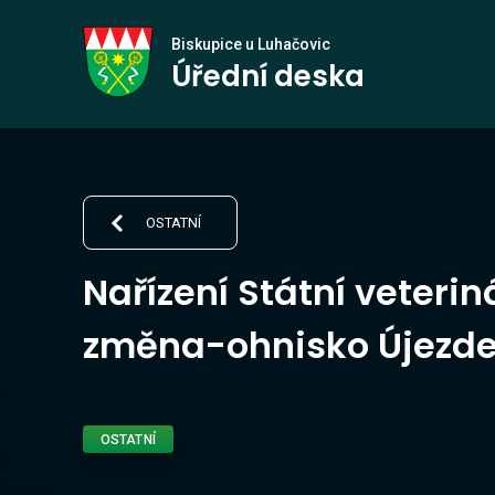
Biskupice
Biskupice u Luhačovic
Úřední deska
u Luhačovic
OSTATNÍ
Nařízení Státní veteri
změna-ohnisko Újezde
OSTATNÍ