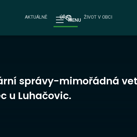
AKTUÁLNĚ
ÚŘAD
ŽIVOT V OBCI
MENU
nární správy-mimořádná vet
c u Luhačovic.