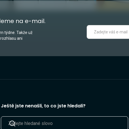
leme na e-mail.
n týdne. Takže už
 rozhlasu ani
Ještě jste nenašli, to co jste hledali?