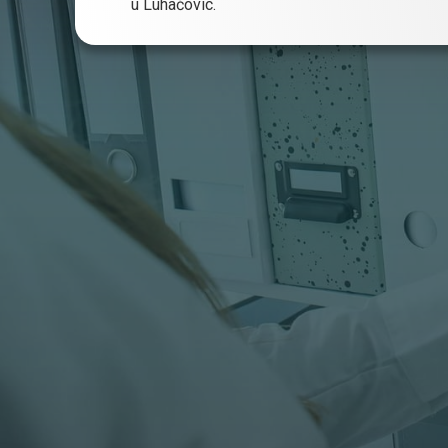
u Luhačovic.