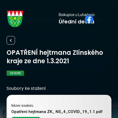
Biskupice
Biskupice u Luhačovic
Úřední deska
u Luhačovic
OPATŘENÍ hejtmana Zlínského
kraje ze dne 1.3.2021
OSTATNÍ
Soubory ke stažení
Název souboru
Opatření hejtmana ZK_ NS_4_COVID_19_1.1.pdf