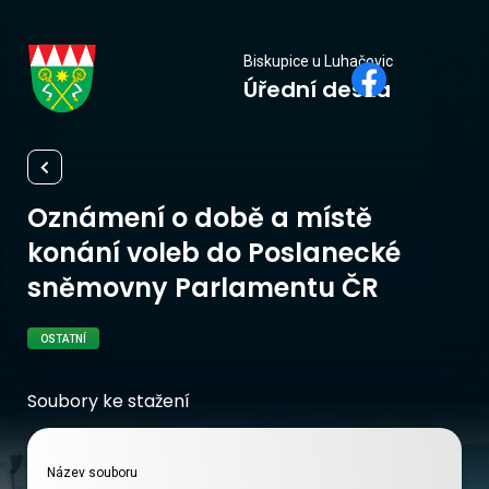
Biskupice
Biskupice u Luhačovic
Úřední deska
u Luhačovic
Oznámení o době a místě
konání voleb do Poslanecké
sněmovny Parlamentu ČR
OSTATNÍ
Soubory ke stažení
Název souboru