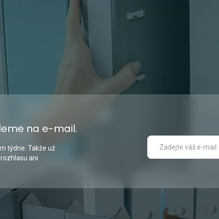
leme na e-mail.
n týdne. Takže už
 rozhlasu ani