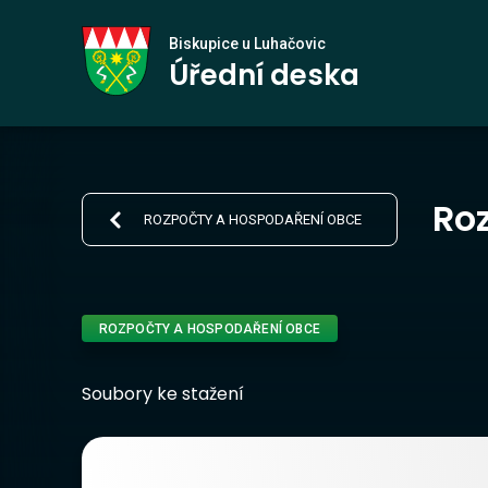
Biskupice
Biskupice u Luhačovic
Úřední deska
u Luhačovic
Roz
ROZPOČTY A HOSPODAŘENÍ OBCE
ROZPOČTY A HOSPODAŘENÍ OBCE
Soubory ke stažení