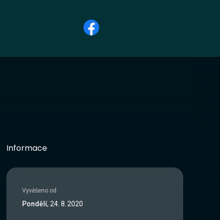
Informace
Vyvěšeno od
Pondělí
,
24
.
8
.
2020