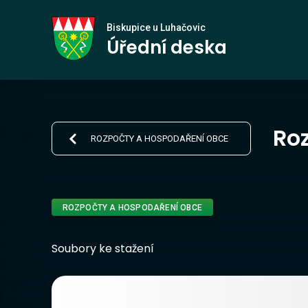
Biskupice
Biskupice u Luhačovic
Úřední deska
u Luhačovic
Roz
ROZPOČTY A HOSPODAŘENÍ OBCE
ROZPOČTY A HOSPODAŘENÍ OBCE
Soubory ke stažení