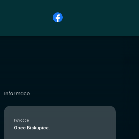
Informace
Původce
Obec Biskupice.