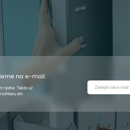
leme na e-mail.
n týdne. Takže už
 rozhlasu ani