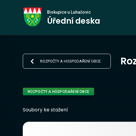
Biskupice
Biskupice u Luhačovic
Úřední deska
u Luhačovic
Roz
ROZPOČTY A HOSPODAŘENÍ OBCE
ROZPOČTY A HOSPODAŘENÍ OBCE
Soubory ke stažení