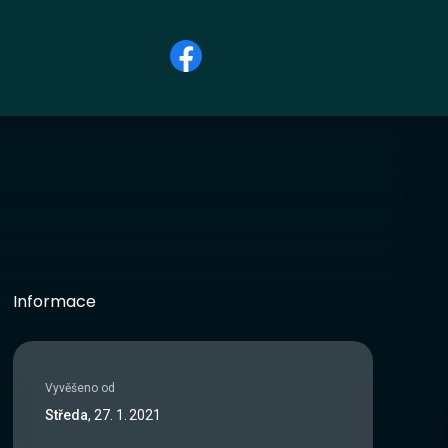
Informace
Vyvěšeno od
Středa
,
27
.
1
.
2021