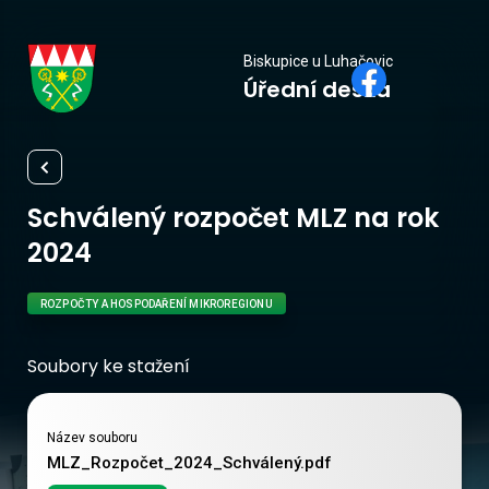
Biskupice
Biskupice u Luhačovic
Úřední deska
u Luhačovic
Schválený rozpočet MLZ na rok
2024
ROZPOČTY A HOSPODAŘENÍ MIKROREGIONU
Soubory ke stažení
Název souboru
MLZ_Rozpočet_2024_Schválený.pdf