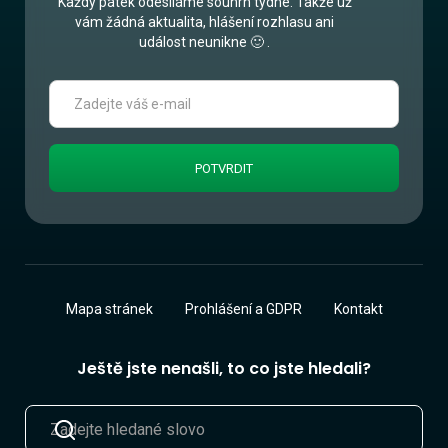
Každý pátek odesíláme souhrn týdne. Takže už
vám žádná aktualita, hlášení rozhlasu ani
událost neunikne 🙂 .
Mapa stránek
Prohlášení a GDPR
Kontakt
Ještě jste nenašli, to co jste hledali?