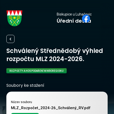
Biskupice
Biskupice u Luhačovic
Úřední deska
u Luhačovic
Schválený Střednědobý výhled
rozpočtu MLZ 2024-2026.
ROZPOČTY A HOSPODAŘENÍ MIKROREGIONU
Soubory ke stažení
Název souboru
MLZ_Rozpočet_2024-26_Schválený_RV.pdf