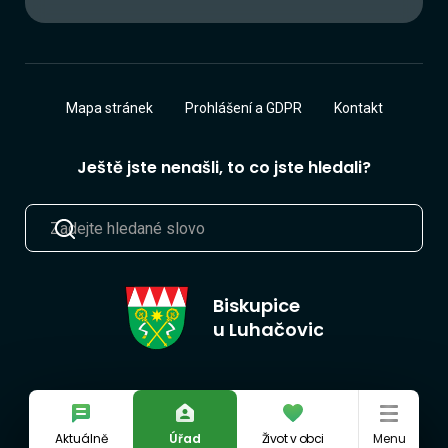
Mapa stránek
Prohlášení a GDPR
Kontakt
Ještě jste nenašli, to co jste hledali?
Biskupice
u Luhačovic
Aktuálně
Úřad
Život v obci
Menu