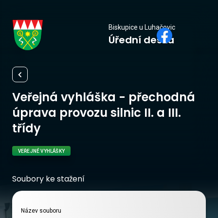
Biskupice
Biskupice u Luhačovic
Úřední deska
u Luhačovic
Veřejná vyhláška - přechodná
úprava provozu silnic II. a III.
třídy
VEŘEJNÉ VYHLÁŠKY
Soubory ke stažení
Název souboru