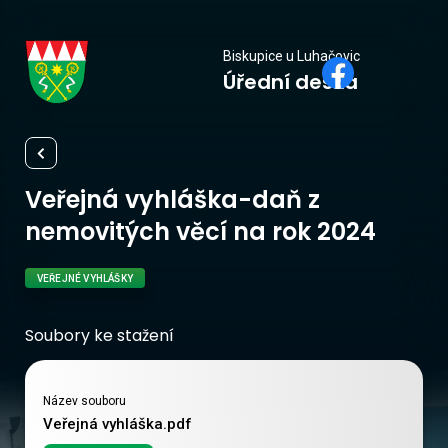
Biskupice
Biskupice u Luhačovic
Úřední deska
u Luhačovic
Veřejná vyhláška-daň z
nemovitých věcí na rok 2024
VEŘEJNÉ VYHLÁŠKY
Soubory ke stažení
Název souboru
Veřejná vyhláška.pdf