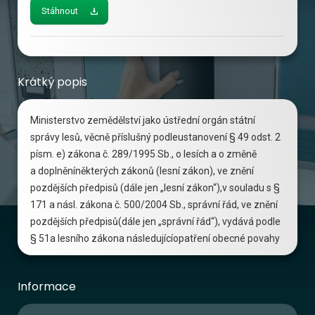
Stáhnout
Krátký popis
Ministerstvo zemědělství jako ústřední orgán státní
správy lesů, věcně příslušný podleustanovení § 49 odst. 2
písm. e) zákona č. 289/1995 Sb., o lesích a o změně
a doplněníněkterých zákonů (lesní zákon), ve znění
pozdějších předpisů (dále jen „lesní zákon“),v souladu s §
171 a násl. zákona č. 500/2004 Sb., správní řád, ve znění
pozdějších předpisů(dále jen „správní řád“), vydává podle
§ 51a lesního zákona následujícíopatření obecné povahy
Informace