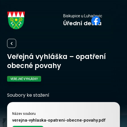
Biskupice
Biskupice u Luhačovic
Úřední deska
u Luhačovic
Veřejná vyhláška – opatření
obecné povahy
VEŘEJNÉ VYHLÁŠKY
Soubory ke stažení
Název souboru
verejna-vyhlaska-opatreni-obecne-povahy.pdf