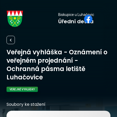
Biskupice
Biskupice u Luhačovic
Úřední deska
u Luhačovic
Veřejná vyhláška - Oznámení o
veřejném projednání -
Ochranná pásma letiště
Luhačovice
VEŘEJNÉ VYHLÁŠKY
Soubory ke stažení