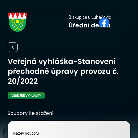
Biskupice
Biskupice u Luhačovic
Úřední deska
u Luhačovic
Veřejná vyhláška-Stanovení
přechodné úpravy provozu č.
20/2022
VEŘEJNÉ VYHLÁŠKY
Soubory ke stažení
Název souboru